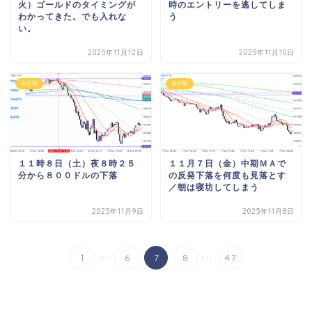
火）ゴールドのタイミングが
時のエントリーを逃してしま
わかってきた。でも入れな
う
い。
2025年11月12日
2025年11月10日
未分類
未分類
１１時８日（土）夜８時２５
１１月７日（金）中期ＭＡで
分から８００ドルの下落
の反発下落を何度も見落とす
／朝は寝坊してしまう
2025年11月9日
2025年11月8日
...
...
1
6
7
8
47