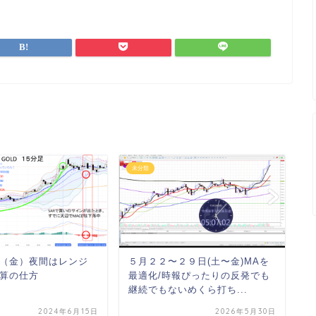
未分類
未
（金）夜間はレンジ
５月２２〜２９日(土〜金)MAを
６
算の仕方
最適化/時報ぴったりの反発でも
水
継続でもないめくら打ち...
き
2024年6月15日
2026年5月30日