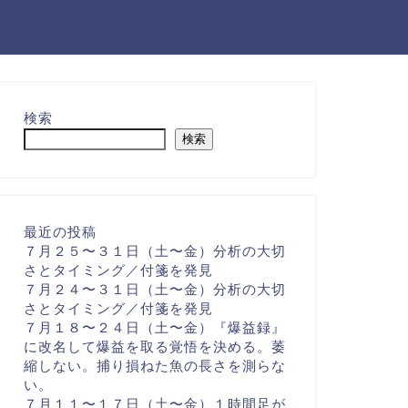
検索
検索
最近の投稿
７月２５〜３１日（土〜金）分析の大切
さとタイミング／付箋を発見
７月２４〜３１日（土〜金）分析の大切
さとタイミング／付箋を発見
７月１８〜２４日（土〜金）『爆益録』
に改名して爆益を取る覚悟を決める。萎
縮しない。捕り損ねた魚の長さを測らな
い。
７月１１〜１７日（土〜金）１時間足が