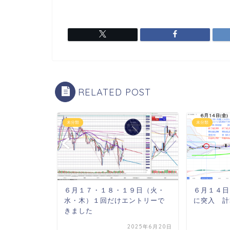
RELATED POST
未分類
未分類
〜金)MAを
６月１７・１８・１９日（火・
６月１４日
りの反発でも
水・木）１回だけエントリーで
に突入 計
ち...
きました
2026年5月30日
2025年6月20日