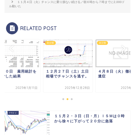
１１月４日（火）チャンスに乗り損ない続ける／朝６時から７時までに2,000ド
ル動いた
RELATED POST
類
未分類
未分類
月１０日 雇用統計を
１２月２７日（土）土日
４月８日（火）徹夜
過ごした結果
相場でチャンスを逃す。
遺症
2025年1月11日
2025年12月28日
2025年4
１１月２・３日（日・月）ＩＳＭは０時
から徐々に下がって２０分に急落