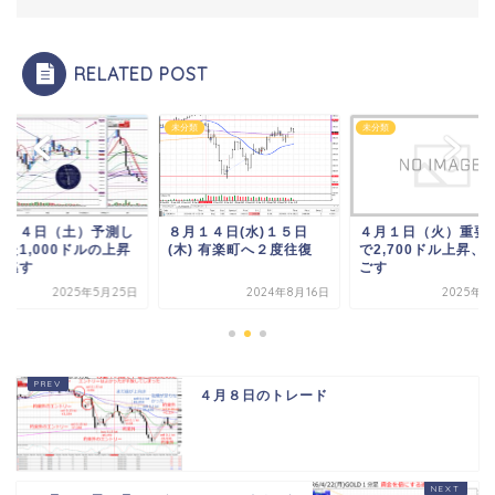
RELATED POST
類
未分類
未分類
月２４日（土）予測し
８月１４日(水)１５日
４月１日（火）重要
た1,000ドルの上昇
(木) 有楽町へ２度往復
で2,700ドル上昇、
見逃す
ごす
2025年5月25日
2024年8月16日
2025年4
４月８日のトレード